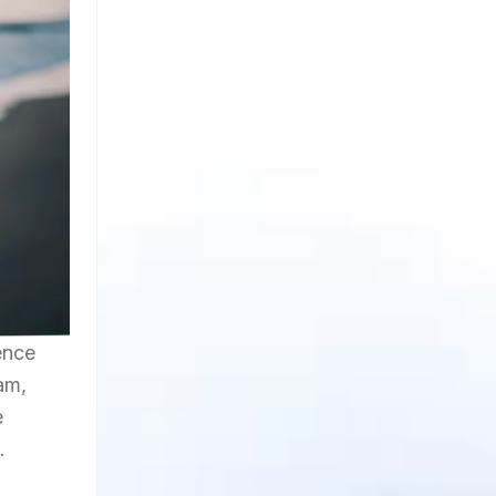
ence
am,
e
.