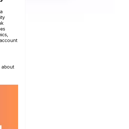
ia
ity
ak
oes
ics,
 account
e about